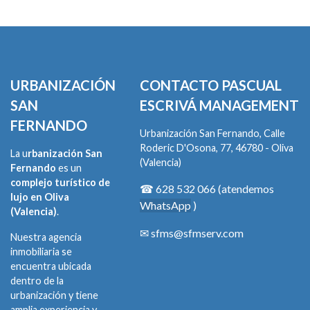
URBANIZACIÓN
CONTACTO PASCUAL
SAN
ESCRIVÁ MANAGEMENT
FERNANDO
Urbanización San Fernando, Calle
Roderic D'Osona, 77, 46780 - Oliva
La u
rbanización San
(Valencia)
Fernando
es un
complejo turístico de
☎
628 532
066 (atendemos
lujo en Oliva
WhatsApp
)
(Valencia)
.
✉
sfms@sfmserv.com
Nuestra agencia
inmobiliaria se
encuentra ubicada
dentro de la
urbanización y tiene
amplia experiencia y