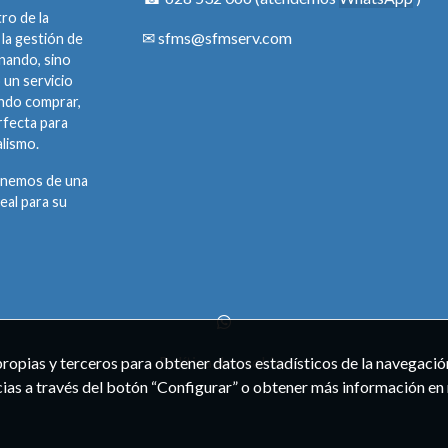
ro de la
✉
sfms@sfmserv.com
 la gestión de
rnando, sino
 un servicio
ando comprar,
rfecta para
alismo.
ponemos de una
eal para su
Política de cookies
propias y terceros para obtener datos estadísticos de la navegació
cias a través del botón “Configurar” o obtener más información en